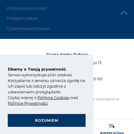
Polityka prywatności
Polityka Cookies
Cyberbezpieczeństwo
Grupa Azoty Puławy
Al. Tysiąclecia Państwa Polskiego 13
24-110 Puławy
Dbamy o Twoją prywatność.
Serwis wykorzystuje pliki cookies.
tel.:
+48 81 886 34 31, +48 81 565 30 00
Korzystanie z serwisu oznacza zgodę na
fax: +48 81 565 28 56
ich zapis lub odczyt zgodnie z
biuro@pulawy.com
ustawieniami przeglądarki.
Czytaj więcej o
Polity
ce
Cookies
oraz
Copyright © Grupa Azoty. Wszelkie prawa zastrzeżone.
by inte
ll
ect
Polityce Prywatności
.
ROZUMIEM
GRUPA AZOTY POLYOLEFINS (POLIMERY POLICE)
ZARZĄDZANIE ZGODNOŚCIĄ (COMPLIANCE)
- strona główna
ROZWIŃ MENU
WYSZUKAJ
WYBIERZ SPÓŁKĘ