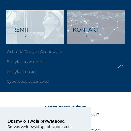
REMIT
KONTAKT
Ochrona Danych Osobowych
Polityka prywatności
Polityka Cookies
Cyberbezpieczeństwo
Grupa Azoty Puławy
Al. Tysiąclecia Państwa Polskiego 13
24-110 Puławy
Dbamy o Twoją prywatność.
Serwis wykorzystuje pliki cookies.
tel.:
+48 81 886 34 31, +48 81 565 30 00