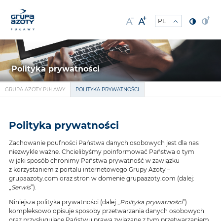
Polityka prywatności
GRUPA AZOTY PUŁAWY
POLITYKA PRYWATNOŚCI
Polityka prywatności
Zachowanie poufności Państwa danych osobowych jest dla nas
niezwykle ważne. Chcielibyśmy poinformować Państwa o tym
w jaki sposób chronimy Państwa prywatność w zawiązku
z korzystaniem z portalu internetowego Grupy Azoty –
grupaazoty.com oraz stron w domenie grupaazoty.com (dalej:
„
Serwis
”).
Niniejsza polityka prywatności (dalej „
Polityka prywatności
”)
kompleksowo opisuje sposoby przetwarzania danych osobowych
oraz przysługujące Państwu prawa związane z tym przetwarzaniem.