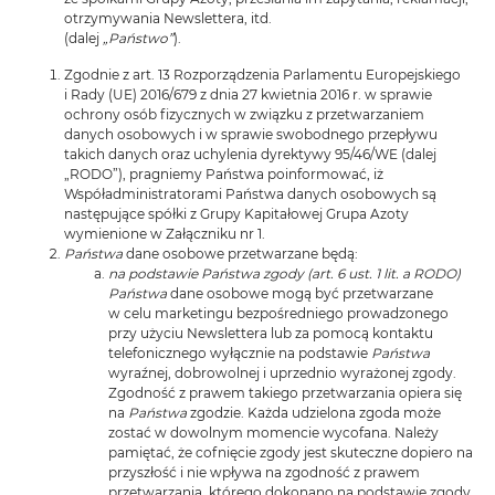
otrzymywania Newslettera, itd.
(dalej
„Państwo”
).
Zgodnie z art. 13 Rozporządzenia Parlamentu Europejskiego
i Rady (UE) 2016/679 z dnia 27 kwietnia 2016 r. w sprawie
ochrony osób fizycznych w związku z przetwarzaniem
danych osobowych i w sprawie swobodnego przepływu
takich danych oraz uchylenia dyrektywy 95/46/WE (dalej
„RODO”), pragniemy Państwa poinformować, iż
Współadministratorami Państwa danych osobowych są
następujące spółki z Grupy Kapitałowej Grupa Azoty
wymienione w Załączniku nr 1.
Państwa
dane osobowe przetwarzane będą:
na podstawie Państwa zgody (art. 6 ust. 1 lit. a RODO)
Państwa
dane osobowe mogą być przetwarzane
w celu marketingu bezpośredniego prowadzonego
przy użyciu Newslettera lub za pomocą kontaktu
telefonicznego wyłącznie na podstawie
Państwa
wyraźnej, dobrowolnej i uprzednio wyrażonej zgody.
Zgodność z prawem takiego przetwarzania opiera się
na
Państwa
zgodzie. Każda udzielona zgoda może
zostać w dowolnym momencie wycofana. Należy
pamiętać, że cofnięcie zgody jest skuteczne dopiero na
przyszłość i nie wpływa na zgodność z prawem
przetwarzania, którego dokonano na podstawie zgody