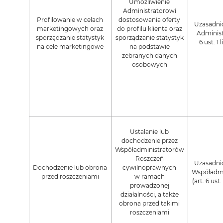
Umożliwienie
Administratorowi
Profilowanie w celach
dostosowania oferty
Uzasadnio
marketingowych oraz
do profilu klienta oraz
Administ
sporządzanie statystyk
sporządzanie statystyk
6 ust. 1 
na cele marketingowe
na podstawie
zebranych danych
osobowych
Ustalanie lub
dochodzenie przez
Współadministratorów
Roszczeń
Uzasadnio
Dochodzenie lub obrona
cywilnoprawnych
Współadmi
przed roszczeniami
w ramach
(art. 6 ust.
prowadzonej
działalności, a także
obrona przed takimi
roszczeniami