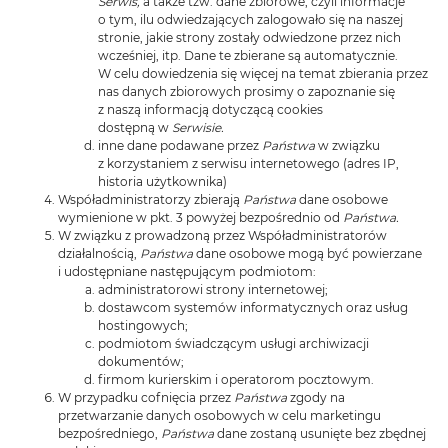
Serwis,
a także tzw. dane zbiorowe, czyli informacje
o tym, ilu odwiedzających zalogowało się na naszej
stronie, jakie strony zostały odwiedzone przez nich
wcześniej, itp. Dane te zbierane są automatycznie.
W celu dowiedzenia się więcej na temat zbierania przez
nas danych zbiorowych prosimy o zapoznanie się
z naszą informacją dotyczącą cookies
dostępną w
Serwisie.
inne dane podawane przez
Państwa
w związku
z korzystaniem z serwisu internetowego (adres IP,
historia użytkownika)
Współadministratorzy zbierają
Państwa
dane osobowe
wymienione w pkt. 3 powyżej bezpośrednio od
Państwa.
W związku z prowadzoną przez Współadministratorów
działalnością,
Państwa
dane osobowe mogą być powierzane
i udostępniane następującym podmiotom:
administratorowi strony internetowej;
dostawcom systemów informatycznych oraz usług
hostingowych;
podmiotom świadczącym usługi archiwizacji
dokumentów;
firmom kurierskim i operatorom pocztowym.
W przypadku cofnięcia przez
Państwa
zgody na
przetwarzanie danych osobowych w celu marketingu
bezpośredniego,
Państwa
dane zostaną usunięte bez zbędnej