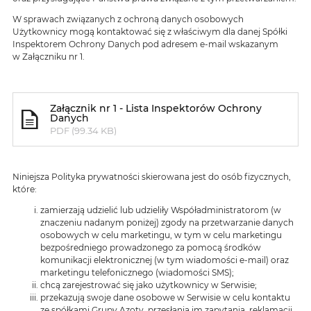
W sprawach związanych z ochroną danych osobowych
Użytkownicy mogą kontaktować się z właściwym dla danej Spółki
Inspektorem Ochrony Danych pod adresem e-mail wskazanym
w Załączniku nr 1.
Załącznik nr 1 - Lista Inspektorów Ochrony
Danych
PDF (99.34 KB)
Niniejsza Polityka prywatności skierowana jest do osób fizycznych,
które:
zamierzają udzielić lub udzieliły Współadministratorom (w
znaczeniu nadanym poniżej) zgody na przetwarzanie danych
osobowych w celu marketingu, w tym w celu marketingu
bezpośredniego prowadzonego za pomocą środków
komunikacji elektronicznej (w tym wiadomości e-mail) oraz
marketingu telefonicznego (wiadomości SMS);
chcą zarejestrować się jako użytkownicy w Serwisie;
przekazują swoje dane osobowe w Serwisie w celu kontaktu
ze spółkami Grupy Azoty, przesłania im zapytania, reklamacji,