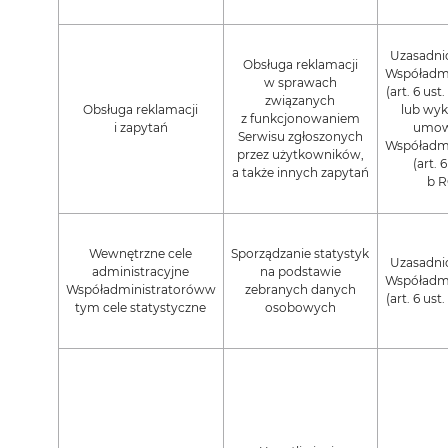
Uzasadnio
Obsługa reklamacji
Współadmi
w sprawach
(art. 6 ust.
związanych
Obsługa reklamacji
lub wy
z funkcjonowaniem
i zapytań
umow
Serwisu zgłoszonych
Współadmi
przez użytkowników,
(art. 6 
a także innych zapytań
b 
Wewnętrzne cele
Sporządzanie statystyk
Uzasadnio
administracyjne
na podstawie
Współadmi
Współadministratoróww
zebranych danych
(art. 6 ust.
tym cele statystyczne
osobowych