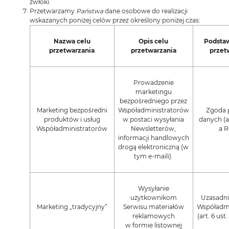
zwłoki.
Przetwarzamy
Państwa
dane osobowe do realizacji
wskazanych poniżej celów przez określony poniżej czas:
Nazwa celu
Opis celu
Podsta
przetwarzania
przetwarzania
przet
Prowadzenie
marketingu
bezpośredniego przez
Marketing bezpośredni
Współadministratorów
Zgoda 
produktów i usług
w postaci wysyłania
danych (art
Współadministratorów
Newsletterów,
a 
informacji handlowych
drogą elektroniczną (w
tym e-maili).
Wysyłanie
użytkownikom
Uzasadni
Marketing „tradycyjny”
Serwisu materiałów
Współadmi
reklamowych
(art. 6 ust.
w formie listownej