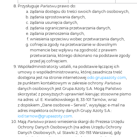
Przysługuje
Państwu
prawo do:
żądania dostępu do treści swoich danych osobowych,
żądania sprostowania danych,
żądania usunięcia danych,
żądania ograniczenia przetwarzania danych,
żądania przenoszenia danych,
wniesienia sprzeciwu wobec przetwarzania danych,
cofnięcia zgody na przetwarzanie w dowolnym
momencie bez wpływu na zgodność z prawem
przetwarzania, którego dokonano na podstawie zgody
przed jej cofnięciem.
Współadministratorzy ustalili, na podstawie łączącej ich
umowy o współadministrowaniu, której zasadnicza treść
dostępna jest na stronie internetowej
odo.grupaazoty.com
,
że punktem kontaktowym w zakresie ochrony
Państwa
danych osobowych jest Grupa Azoty S.A. Mogą Państwo
skorzystać z powyższych uprawnień kierując stosowne pismo
na adres: ul. E. Kwiatkowskiego 8, 33-101 Tarnów, wraz
z dopiskiem „Dane osobowe – Serwis”, wysyłając e-mail na
adres inspektora ochrony danych Grupy Azoty S.A.:
iod.tarnow@grupaazoty.com
.
Mają
Państwo
prawo wniesienia skargi do Prezesa Urzędu
Ochrony Danych Osobowych (na adres Urzędu Ochrony
Danych Osobowych, ul. Stawki 2, 00-193 Warszawa), gdy