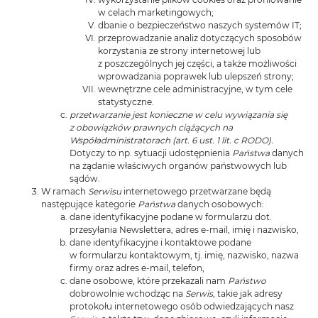
w celach marketingowych;
dbanie o bezpieczeństwo naszych systemów IT;
przeprowadzanie analiz dotyczących sposobów
korzystania ze strony internetowej lub
z poszczególnych jej części, a także możliwości
wprowadzania poprawek lub ulepszeń strony;
wewnętrzne cele administracyjne, w tym cele
statystyczne.
przetwarzanie jest konieczne w celu wywiązania się
z obowiązków prawnych ciążących na
Współadministratorach (art. 6 ust. 1 lit. c RODO).
Dotyczy to np. sytuacji udostępnienia
Państwa
danych
na żądanie właściwych organów państwowych lub
sądów.
W ramach
Serwisu
internetowego przetwarzane będą
następujące kategorie
Państwa
danych osobowych:
dane identyfikacyjne podane w formularzu dot.
przesyłania Newslettera, adres e-mail, imię i nazwisko,
dane identyfikacyjne i kontaktowe podane
w formularzu kontaktowym, tj. imię, nazwisko, nazwa
firmy oraz adres e-mail, telefon,
dane osobowe, które przekazali nam
Państwo
dobrowolnie wchodząc na
Serwis,
takie jak adresy
protokołu internetowego osób odwiedzających nasz