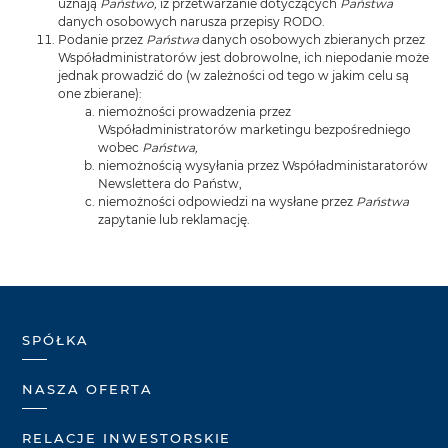
uznają
Państwo,
iż przetwarzanie dotyczących
Państwa
danych osobowych narusza przepisy RODO.
Podanie przez
Państwa
danych osobowych zbieranych przez
Współadministratorów jest dobrowolne, ich niepodanie może
jednak prowadzić do (w zależności od tego w jakim celu są
one zbierane):
niemożności prowadzenia przez
Współadministratorów marketingu bezpośredniego
wobec
Państwa,
niemożnością wysyłania przez Współadministaratorów
Newslettera do Państw,
niemożności odpowiedzi na wysłane przez
Państwa
zapytanie lub reklamację.
SPÓŁKA
NASZA OFERTA
RELACJE INWESTORSKIE