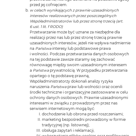
przed jej cofnięciem.
w celach wynikających z prawnie uzasadnionych
interesów realizowanych przez poszczególnych
Współadministratorów lub przez stronę trzecią (art.
6 ust. 1 lit. f RODO)
Przetwarzanie może być uznane za niezbędne dla
realizacji przez nas lub przez stronę trzecią prawnie
uzasadnionych interesów, jeżeli nie wpływa nadmiernie
na
Państwa
interesy lub podstawowe prawa
i wolności. Podczas przetwarzania danych osobowych
na tej podstawie zawsze staramy się zachować
równowagę między swoim uzasadnionym interesem
a
Państwa
prywatnością. W przypadku przetwarzania
opartego o tę podstawę prawną,
Współadministratorzy dokonali analizy ryzyka
naruszenia
Państwa
praw lub wolności oraz ocenili
środki techniczne i organizacyjne zastosowane w celu
ochrony danych osobowych. Prawnie uzasadnionymi
interesami w związku z prowadzonym przez nas
serwisem internetowym mogą być:
dochodzenie lub obrona przed roszczeniami;
marketing bezpośredni prowadzony w formie
tradycyjnej (np. listownej);
obsługa zapytań i reklamacji;
wykorzystanie plików cookies oraz profilowanie