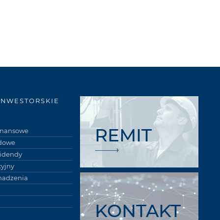
INWESTORSKIE
REMIT
finansowe
łdowe
widendy
cyjny
madzenia
KONTAKT