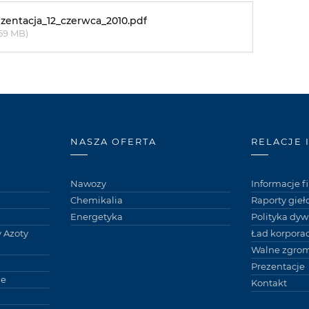
ezentacja_12_czerwca_2010.pdf
.59 MB)
NASZA OFERTA
RELACJE 
Nawozy
Informacje 
Chemikalia
Raporty gie
Energetyka
Polityka dy
 Azoty
Ład korpora
Walne zgro
Prezentacje
ne
Kontakt