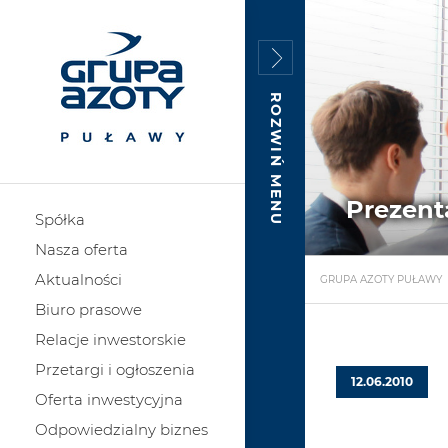
ROZWIŃ MENU
Prezent
Spółka
Nasza oferta
Aktualności
GRUPA AZOTY PUŁAWY
Biuro prasowe
Relacje inwestorskie
Przetargi i ogłoszenia
12.06.2010
Oferta inwestycyjna
Odpowiedzialny biznes