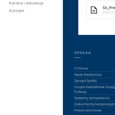
Kariera i edukacja
SII_Pr
Kontakt
PDF (2
SPÓŁKA
O firmie
Rada Nadzorcza
Zarząd Spółki
Grupa Kapitałowa Grupy
Puławy
Systemy zarządzania
Dokumenty korporacyj
Prawo atomowe