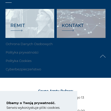
REMIT
KONTAKT
Ochrona Danych Osobowych
Polityka prywatności
Polityka Cookies
Cyberbezpieczeństwo
Grupa Azoty Puławy
Al. Tysiąclecia Państwa Polskiego 13
24-110 Puławy
Dbamy o Twoją prywatność.
Serwis wykorzystuje pliki cookies.
tel.:
+48 81 886 34 31, +48 81 565 30 00