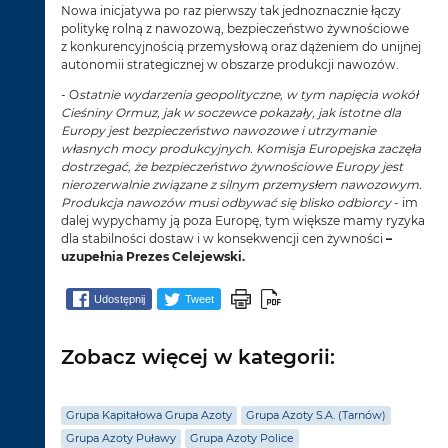
Nowa inicjatywa po raz pierwszy tak jednoznacznie łączy
politykę rolną z nawozową, bezpieczeństwo żywnościowe
z konkurencyjnością przemysłową oraz dążeniem do unijnej
autonomii strategicznej w obszarze produkcji nawozów.
- O
statnie wydarzenia geopolityczne, w tym napięcia wokół
Cieśniny Ormuz, jak w soczewce pokazały, jak istotne dla
Europy jest bezpieczeństwo nawozowe i utrzymanie
własnych mocy produkcyjnych. Komisja Europejska zaczęła
dostrzegać, że bezpieczeństwo żywnościowe Europy jest
nierozerwalnie związane z silnym przemysłem nawozowym.
Produkcja nawozów musi odbywać się blisko odbiorcy
- im
dalej wypychamy ją poza Europę, tym większe mamy ryzyka
dla stabilności dostaw i w konsekwencji cen żywności
–
uzupełnia Prezes Celejewski.
Udostępnij
Tweet
Zobacz więcej w kategorii:
Grupa Kapitałowa Grupa Azoty
Grupa Azoty S.A. (Tarnów)
Grupa Azoty Puławy
Grupa Azoty Police