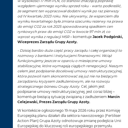
w wysokości 17 mln PLN, co stanowi znaczącą poprawę
względem ujemnego wyniku sprzed roku -
warto podkreślić,
że segment ten wypracował dodatni wynik po raz pierwszy
od IV kwartału 2023 roku.
Nie ukrywamy, że wsparciem dla
wyniku kwartalnego była zmiana
szacunku rezerwy na prawa
do emisji CO2 za rok 2025 spowodowaną spadkiem cen
rynkowych praw do emisji CO2 w kwocie 97 mln zł, co
wprost wynika z regulacji MSR
– komentuje
Jacek Podgórski,
Wiceprezes Zarządu Grupy Azoty.
- Dzisiaj bardzo duża część pracy zarządu i całej organizacji to
rozmowy z bankami i instytucjami finansowymi. Wciąż
funkcjonujemy jeszcze w oparciu o miesięczne umowy
stabilizacyjne, które wymagają ciągłych renegocjacji. Naszym
celem jest podpisanie docelowej umowy restrukturyzacyjnej,
która pozwoli nam skoncentrować się już nie na bieżącym
zarządzaniu kryzysem zadłużeniowym, ale na rozwoju
strategicznego biznesu Grupy Azoty
. Cel, jakim jest
podpisanie umowy restrukturyzacyjnej, jest coraz bliżej –
komentuje bieżącą sytuację związaną z zadłużeniem
Marcin
Celejewski, Prezes Zarządu Grupy Azoty.
W kontekście ogłoszonego 19 maja 2026 roku przez Komisję
Europejską planu działań dla sektora nawozowego (Fertiliser
Action Plan) Grupa Azoty odnotowuje zmianę podejścia Unii
Europejskiej do kluczowej roli europejskiego przemysłu.