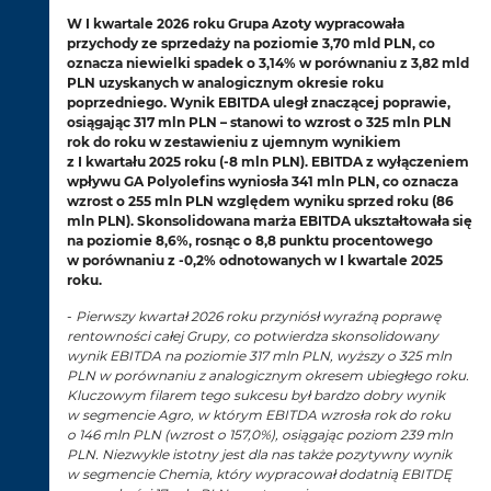
W I kwartale 2026 roku Grupa Azoty wypracowała
przychody ze sprzedaży na poziomie 3,70 mld PLN, co
oznacza niewielki spadek o 3,14% w porównaniu z 3,82 mld
PLN uzyskanych w analogicznym okresie roku
poprzedniego. Wynik EBITDA uległ znaczącej poprawie,
osiągając 317 mln PLN – stanowi to wzrost o 325 mln PLN
rok do roku w zestawieniu z ujemnym wynikiem
z I kwartału 2025 roku (-8 mln PLN). EBITDA z wyłączeniem
wpływu GA Polyolefins wyniosła 341 mln PLN, co oznacza
wzrost o 255 mln PLN względem wyniku sprzed roku (86
mln PLN). Skonsolidowana marża EBITDA ukształtowała się
na poziomie 8,6%, rosnąc o 8,8 punktu procentowego
w porównaniu z -0,2% odnotowanych w I kwartale 2025
roku.
-
Pierwszy kwartał 2026 roku przyniósł wyraźną poprawę
rentowności całej Grupy, co potwierdza skonsolidowany
wynik EBITDA na poziomie 317 mln PLN, wyższy o 325 mln
PLN w porównaniu z analogicznym okresem ubiegłego roku.
Kluczowym filarem tego sukcesu był bardzo dobry wynik
w segmencie Agro, w którym EBITDA wzrosła rok do roku
o 146 mln PLN (wzrost o 157,0%), osiągając poziom 239 mln
PLN. Niezwykle istotny jest dla nas także pozytywny wynik
w segmencie Chemia, który wypracował dodatnią EBITDĘ