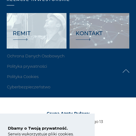
REMIT
KONTAKT
Ochrona Danych Osobowych
Polityka prywatności
Polityka Cookies
Cyberbezpieczeństwo
Grupa Azoty Puławy
Al. Tysiąclecia Państwa Polskiego 13
24-110 Puławy
Dbamy o Twoją prywatność.
Serwis wykorzystuje pliki cookies.