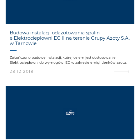
Budowa instalacji odazotowania spalin
e Elektrociepłowni EC II na terenie Grupy Azoty S.A.
w Tarnowie
Zakończono budowę instalacji, której celem jest dostosowanie
Elektrociepłowni do wymogów IED w zakresie emisji tlenków azotu.
28.12.2018