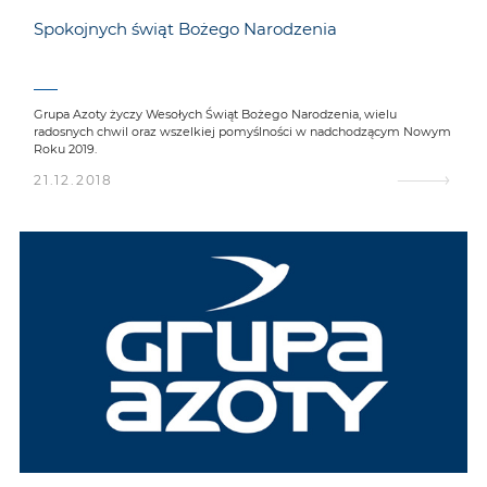
Spokojnych świąt Bożego Narodzenia
Grupa Azoty życzy Wesołych Świąt Bożego Narodzenia, wielu
radosnych chwil oraz wszelkiej pomyślności w nadchodzącym Nowym
Roku 2019.
21.12.2018