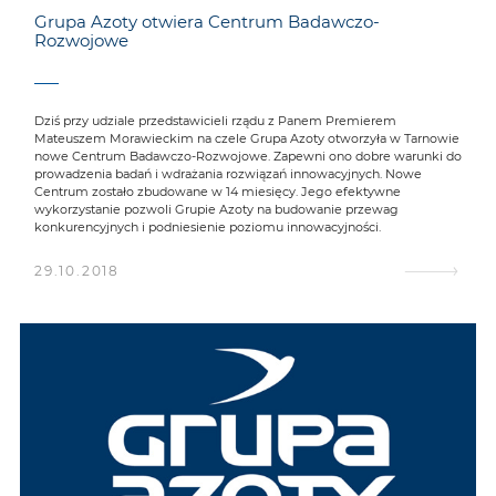
Grupa Azoty otwiera Centrum Badawczo-
Rozwojowe
Dziś przy udziale przedstawicieli rządu z Panem Premierem
Mateuszem Morawieckim na czele Grupa Azoty otworzyła w Tarnowie
nowe Centrum Badawczo-Rozwojowe. Zapewni ono dobre warunki do
prowadzenia badań i wdrażania rozwiązań innowacyjnych. Nowe
Centrum zostało zbudowane w 14 miesięcy. Jego efektywne
wykorzystanie pozwoli Grupie Azoty na budowanie przewag
konkurencyjnych i podniesienie poziomu innowacyjności.
29.10.2018