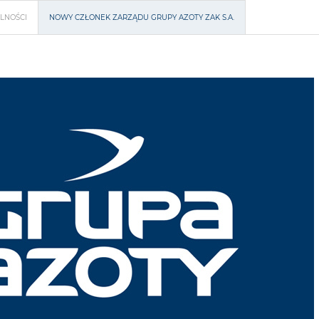
LNOŚCI
NOWY CZŁONEK ZARZĄDU GRUPY AZOTY ZAK S.A.