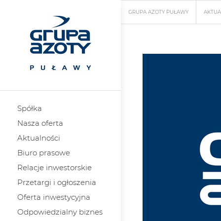
GRUPA AZOTY PUŁAWY
AKTUA
Spółka
Nasza oferta
Aktualności
Biuro prasowe
Relacje inwestorskie
Przetargi i ogłoszenia
Oferta inwestycyjna
Odpowiedzialny biznes