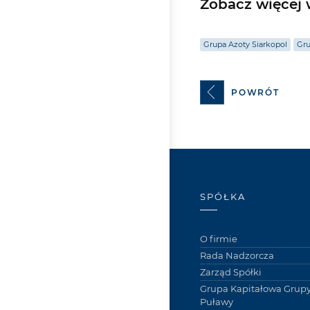
Zobacz więcej w
Grupa Azoty Siarkopol
Gru
POWRÓT
SPÓŁKA
O firmie
Rada Nadzorcza
Zarząd Spółki
Grupa Kapitałowa Grupy
Puławy