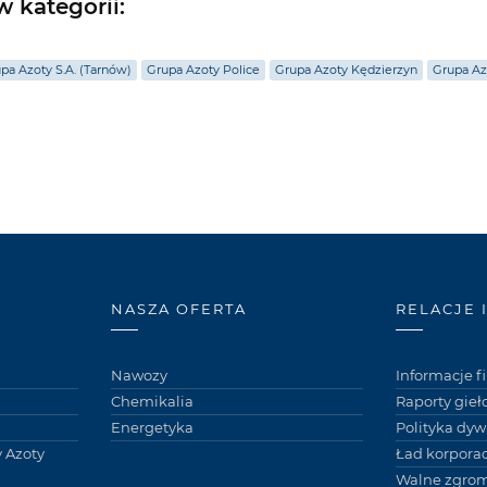
 kategorii:
pa Azoty S.A. (Tarnów)
Grupa Azoty Police
Grupa Azoty Kędzierzyn
Grupa Az
NASZA OFERTA
RELACJE 
Nawozy
Informacje 
Chemikalia
Raporty gie
Energetyka
Polityka dy
 Azoty
Ład korpora
Walne zgro