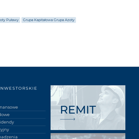
oty Puławy
Grupa Kapitałowa Grupa Azoty
INWESTORSKIE
REMIT
finansowe
łdowe
widendy
cyjny
madzenia