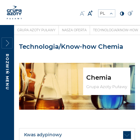
GRUPA AZOTY PUŁAWY
NASZA OFERTA
TECHNOLOGIA/KNOW-HOW
Technologia/Know-how Chemia
ROZWIŃ MENU
Chemia
Grupa Azoty Puławy
Kwas adypinowy