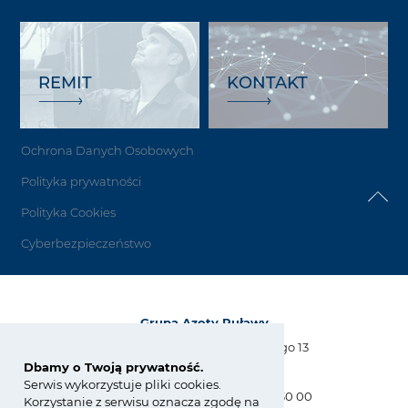
REMIT
KONTAKT
Ochrona Danych Osobowych
Polityka prywatności
Polityka Cookies
Cyberbezpieczeństwo
Grupa Azoty Puławy
Al. Tysiąclecia Państwa Polskiego 13
24-110 Puławy
Dbamy o Twoją prywatność.
Serwis wykorzystuje pliki cookies.
tel.:
+48 81 886 34 31, +48 81 565 30 00
Korzystanie z serwisu oznacza zgodę na