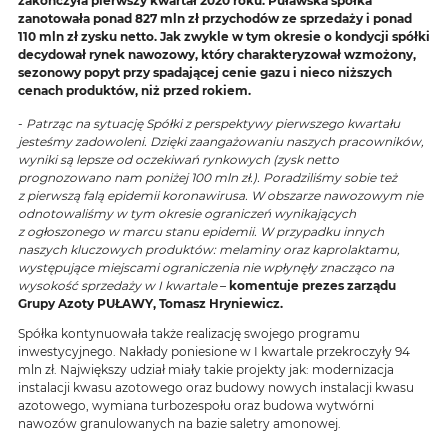
zakończyła pierwszy kwartał 2020 roku. Puławska spółka
zanotowała ponad 827 mln zł przychodów ze sprzedaży i ponad
110 mln zł zysku netto. Jak zwykle w tym okresie o kondycji spółki
decydował rynek nawozowy, który charakteryzował wzmożony,
sezonowy popyt przy spadającej cenie gazu i nieco niższych
cenach produktów, niż przed rokiem.
-
Patrząc na sytuację Spółki z perspektywy pierwszego kwartału
jesteśmy zadowoleni. Dzięki zaangażowaniu naszych pracowników,
wyniki są lepsze od oczekiwań rynkowych (zysk netto
prognozowano nam poniżej 100 mln zł.). Poradziliśmy sobie też
z pierwszą falą epidemii koronawirusa. W obszarze nawozowym nie
odnotowaliśmy w tym okresie ograniczeń wynikających
z ogłoszonego w marcu stanu epidemii. W przypadku innych
naszych kluczowych produktów: melaminy oraz kaprolaktamu,
występujące miejscami ograniczenia nie wpłynęły znacząco na
wysokość sprzedaży w I kwartale
–
komentuje prezes zarządu
Grupy Azoty PUŁAWY, Tomasz Hryniewicz.
Spółka kontynuowała także realizację swojego programu
inwestycyjnego. Nakłady poniesione w I kwartale przekroczyły 94
mln zł. Największy udział miały takie projekty jak: modernizacja
instalacji kwasu azotowego oraz budowy nowych instalacji kwasu
azotowego, wymiana turbozespołu oraz budowa wytwórni
nawozów granulowanych na bazie saletry amonowej.