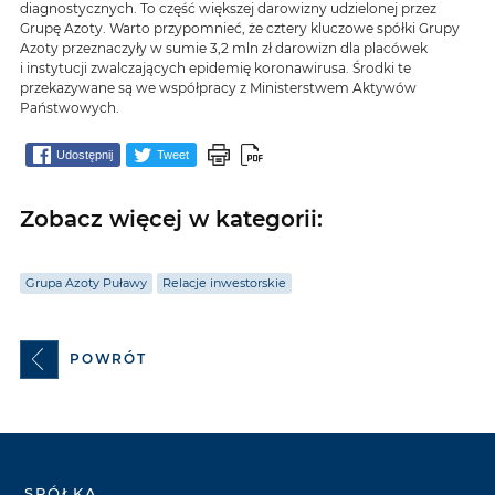
diagnostycznych. To część większej darowizny udzielonej przez
Grupę Azoty. Warto przypomnieć, że cztery kluczowe spółki Grupy
Azoty przeznaczyły w sumie 3,2 mln zł darowizn dla placówek
i instytucji zwalczających epidemię koronawirusa. Środki te
przekazywane są we współpracy z Ministerstwem Aktywów
Państwowych.
Udostępnij
Tweet
Zobacz więcej w kategorii:
Grupa Azoty Puławy
Relacje inwestorskie
POWRÓT
SPÓŁKA