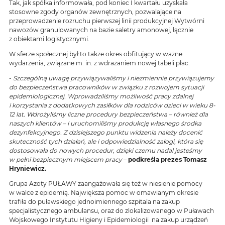
Tak, jak spółka informowała, pod koniec I kwartału uzyskała
stosowne zgody organów zewnętrznych, pozwalające na
przeprowadzenie rozruchu pierwszej linii produkcyjnej Wytwórni
nawozów granulowanych na bazie saletry amonowej, łącznie
z obiektami logistycznymi.
W sferze społecznej był to także okres obfitujący w ważne
wydarzenia, związane m. in. z wdrażaniem nowej tabeli płac.
-
Szczególną uwagę przywiązywaliśmy i niezmiennie przywiązujemy
do bezpieczeństwa pracowników w związku z rozwojem sytuacji
epidemiologicznej. Wprowadziliśmy możliwość pracy zdalnej
i korzystania z dodatkowych zasiłków dla rodziców dzieci w wieku 8-
12 lat. Wdrożyliśmy liczne procedury bezpieczeństwa – również dla
naszych klientów – i uruchomiliśmy produkcję własnego środka
dezynfekcyjnego. Z dzisiejszego punktu widzenia należy docenić
skuteczność tych działań, ale i odpowiedzialność załogi, która się
dostosowała do nowych procedur, dzięki czemu nadal jesteśmy
w pełni bezpiecznym miejscem pracy
–
podkreśla prezes Tomasz
Hryniewicz.
Grupa Azoty PUŁAWY zaangażowała się też w niesienie pomocy
w walce z epidemią. Największa pomoc w omawianym okresie
trafiła do puławskiego jednoimiennego szpitala na zakup
specjalistycznego ambulansu, oraz do zlokalizowanego w Puławach
Wojskowego Instytutu Higieny i Epidemiologii na zakup urządzeń