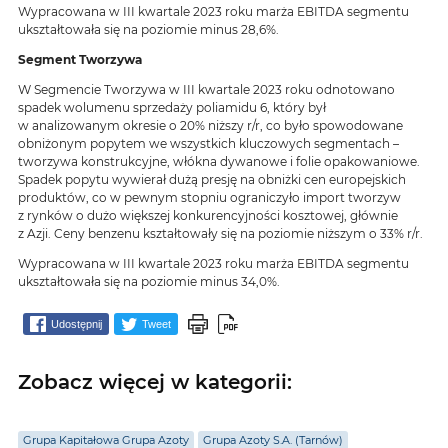
Wypracowana w III kwartale 2023 roku marża EBITDA segmentu
ukształtowała się na poziomie minus 28,6%.
Segment Tworzywa
W Segmencie Tworzywa w III kwartale 2023 roku odnotowano
spadek wolumenu sprzedaży poliamidu 6, który był
w analizowanym okresie o 20% niższy r/r, co było spowodowane
obniżonym popytem we wszystkich kluczowych segmentach –
tworzywa konstrukcyjne, włókna dywanowe i folie opakowaniowe.
Spadek popytu wywierał dużą presję na obniżki cen europejskich
produktów, co w pewnym stopniu ograniczyło import tworzyw
z rynków o dużo większej konkurencyjności kosztowej, głównie
z Azji. Ceny benzenu kształtowały się na poziomie niższym o 33% r/r.
Wypracowana w III kwartale 2023 roku marża EBITDA segmentu
ukształtowała się na poziomie minus 34,0%.
Udostępnij
Tweet
Zobacz więcej w kategorii:
Grupa Kapitałowa Grupa Azoty
Grupa Azoty S.A. (Tarnów)