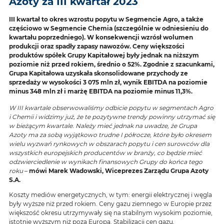
Azoty za III kwartał 2023
III kwartał to okres wzrostu popytu w Segmencie Agro, a także
częściowo w Segmencie Chemia (szczególnie w odniesieniu do
kwartału poprzedniego). W konsekwencji wzrósł wolumen
produkcji oraz spadły zapasy nawozów. Ceny większości
produktów spółek Grupy Kapitałowej były jednak na niższym
poziomie niż przed rokiem, średnio o 52%. Zgodnie z szacunkami,
Grupa Kapitałowa uzyskała skonsolidowane przychody ze
sprzedaży w wysokości 3 075 mln zł, wynik EBITDA na poziomie
minus 348 mln zł i marżę EBITDA na poziomie minus 11,3%.
W III kwartale obserwowaliśmy odbicie popytu w segmentach Agro
i Chemii i widzimy już, że te pozytywne trendy powinny utrzymać się
w bieżącym kwartale. Należy mieć jednak na uwadze, że Grupa
Azoty ma za sobą wyjątkowo trudne I półrocze, które było okresem
wielu wyzwań rynkowych w obszarach popytu i cen surowców dla
wszystkich europejskich producentów w branży, co będzie mieć
odzwierciedlenie w wynikach finansowych Grupy do końca tego
roku
–
mówi Marek Wadowski, Wiceprezes Zarządu Grupa Azoty
S.A.
Koszty mediów energetycznych, w tym: energii elektrycznej i węgla
były wyższe niż przed rokiem. Ceny gazu ziemnego w Europie przez
większość okresu utrzymywały się na stabilnym wysokim poziomie,
istotnie wyższym niż poza Europą. Stabilizacji cen gazu,