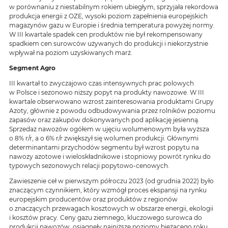
w porównaniu z niestabilnym rokiem ubiegłym, sprzyjała rekordowa
produkcja energii z OZE, wysoki poziom zapełnienia europejskich
magazynów gazu w Europie i średnia temperatura powyżej normy.
W III kwartale spadek cen produktów nie był rekompensowany
spadkiem cen surowców używanych do produkcji i niekorzystnie
wpływał na poziom uzyskiwanych marż.
Segment Agro
III kwartał to zwyczajowo czas intensywnych prac polowych
w Polsce i sezonowo niższy popyt na produkty nawozowe. W III
kwartale obserwowano wzrost zainteresowania produktami Grupy
Azoty, głównie z powodu odbudowywania przez rolników poziomu
zapasów oraz zakupów dokonywanych pod aplikację jesienną.
Sprzedaż nawozów ogółem w ujęciu wolumenowym była wyższa
o 8% r/r, a o 6% r/r zwiększył się wolumen produkcji. Głównymi
determinantami przychodów segmentu był wzrost popytu na
nawozy azotowe i wieloskładnikowe i stopniowy powrót rynku do
typowych sezonowych relacji popytowo-cenowych.
Zawieszenie ceł w pierwszym półroczu 2023 (od grudnia 2022) było
znaczącym czynnikiem, który wzmógł proces ekspansji na rynku
europejskim producentów oraz produktów z regionów
o znaczących przewagach kosztowych w obszarze energii, ekologii
i kosztów pracy. Ceny gazu ziemnego, kluczowego surowca do
produkcji nawozów, osiągnęły najniższe poziomy bieżącego roku,