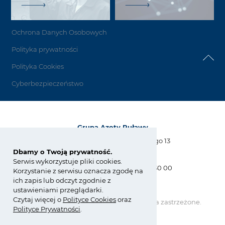
Ochrona Danych Osobowych
Polityka prywatności
Polityka Cookies
Cyberbezpieczeństwo
Grupa Azoty Puławy
Al. Tysiąclecia Państwa Polskiego 13
24-110 Puławy
Dbamy o Twoją prywatność.
Serwis wykorzystuje pliki cookies.
tel.:
+48 81 886 34 31, +48 81 565 30 00
Korzystanie z serwisu oznacza zgodę na
fax: +48 81 565 28 56
ich zapis lub odczyt zgodnie z
biuro@pulawy.com
ustawieniami przeglądarki.
Czytaj więcej o
Polity
ce
Cookies
oraz
Copyright © Grupa Azoty. Wszelkie prawa zastrzeżone.
Polityce Prywatności
.
by inte
ll
ect