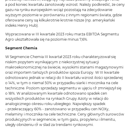
a pod koniec kwartału zanotowały wzrost. Należy podkreślić, że ceny
gazu na rynku europejskim wciąż pozostają na zdecydowanie
wyższym poziomie w porównaniu z innym regionami świata, gdzie
oferowane ceny są kilkukrotnie krotnie niższe (np. amerykański
indeks Henry Hub).
Wypracowana w III kwartale 2023 roku marża EBITDA Segmentu
Agro ukształtowała się na poziomie minus 7,6%.
Segment Chemia
W Segmencie Chemia III kwartał 2023 roku charakteryzował się
niskim popytem wynikającym z niekorzystnej sytuacji
makroekonomicznej na świecie, wysokimi stanami magazynowymi
oraz importem tańszych produktów spoza Europy. W III kwartale
odnotowano jednak w relacji do II kwartału wzrost ilości sprzedanej
o 14%, w tym o niemal 50% w przypadku siarki i mocznika na cele
techniczne. Poziom sprzedaży segmentu w ujęciu r/r zmniejszył się
o 18%. W analizowanym kwartale odnotowano spadek cen
wszystkich produktów na rynkach Grupy Azoty w relacji do
analogicznego okresu roku ubiegłego. Największy spadek
- przekraczający 60% - zanotowano w przypadku cen NOXy,
melaminy i mocznika na cele techniczne. Ceny głównych surowców
produkcyjnych w segmencie, w tym gazu, propylenu i ilmenitu,
uległy obniżeniu r/r w ślad za trendami rynkowymi.