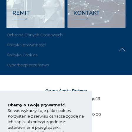
REMIT
KONTAKT
Ochrona Danych Osobowych
Polityka prywatności
Polityka Cookies
Cyberbezpieczeństwo
Grupa Azoty Puławy
Al. Tysiąclecia Państwa Polskiego 13
24-110 Puławy
Dbamy o Twoją prywatność.
Serwis wykorzystuje pliki cookies.
tel.:
+48 81 886 34 31, +48 81 565 30 00
Korzystanie z serwisu oznacza zgodę na
fax: +48 81 565 28 56
ich zapis lub odczyt zgodnie z
biuro@pulawy.com
ustawieniami przeglądarki.