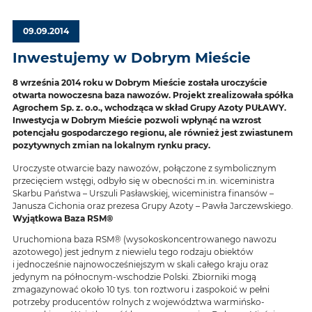
09.09.2014
Inwestujemy w Dobrym Mieście
8 września 2014 roku w Dobrym Mieście została uroczyście
otwarta nowoczesna baza nawozów. Projekt zrealizowała spółka
Agrochem Sp. z. o.o., wchodząca w skład Grupy Azoty PUŁAWY.
Inwestycja w Dobrym Mieście pozwoli wpłynąć na wzrost
potencjału gospodarczego regionu, ale również jest zwiastunem
pozytywnych zmian na lokalnym rynku pracy.
Uroczyste otwarcie bazy nawozów, połączone z symbolicznym
przecięciem wstęgi, odbyło się w obecności m.in. wiceministra
Skarbu Państwa – Urszuli Pasławskiej, wiceministra finansów –
Janusza Cichonia oraz prezesa Grupy Azoty – Pawła Jarczewskiego.
Wyjątkowa Baza RSM®
Uruchomiona baza RSM® (wysokoskoncentrowanego nawozu
azotowego) jest jednym z niewielu tego rodzaju obiektów
i jednocześnie najnowocześniejszym w skali całego kraju oraz
jedynym na północnym-wschodzie Polski. Zbiorniki mogą
zmagazynować około 10 tys. ton roztworu i zaspokoić w pełni
potrzeby producentów rolnych z województwa warmińsko-