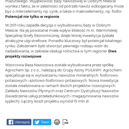
mazurskiego. Wyjątkowość bazy nawozowej w Dobrym Mieście
wynika z faktu, że w zależności od potrzeb nawóz wzbogacany może
być o mikroelementy np. cynk, a także o makroelementy, np. fosfor.
Potencjał nie tylko w regionie
W 2011 roku zapadła decyzja o wybudowaniu bazy w Dobrym
Mieście. Na jej powstanie miała wpływ bliskość m.in. Warmińskiej
Specjalnej Strefy Ekonomicznej, dzięki której inwestycja zyskała
atrakcyjne ulgi strefowe. Ponadto kluczowy był potencjał lokalnego
rynku. Założeniem było stworzyć pewnego rodzaju wzór do
naśladowania, w zakresie obsługi rolnictwa w tym regionie.
Dwa
projekty rozwojowe
Wzorcowa Baza Nawozowa została wybudowana przez spółkę
Agrochem Sp. z o.o., należącą do Grupy Azoty PUŁAWY. Agrochem
specjalizuje się w wytwarzaniu nawozów mineralnych: fosforowo-
potasowych i azotowo-fosforowo-potasowych. Nowa inwestycja
została zrealizowana w ramach dwóch projektów rozwojowych:
Zakładu Nawozów Płynnych oraz Centrum Dystrybucji Nawozów
(świadczenie usług przeładunkowych i magazynowania nawozów
sypkich). Łączny koszt projektu wyniósł 15 mln zł.
Udostępnij
Tweet