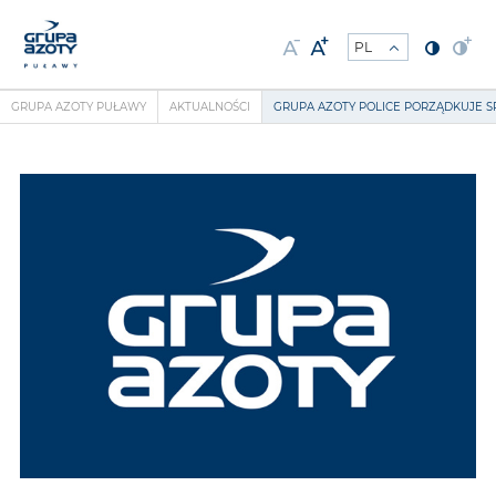
GRUPA AZOTY PUŁAWY
AKTUALNOŚCI
GRUPA AZOTY POLICE PORZĄDKUJE S