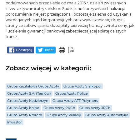
podejmowanych przez siebie od maja 2016 r. działań związanych
z tzw. aktywami afrykańskimi Spółki, choć oczywiście finalizacja
porozumienia nie jest przesądzona i pozostaje zależna od uzyskania
wymaganych zgód korporacyjnych oraz wywiązania się drugiej
strony ze zobowiązania do zapłaty pierwszej transzy zwrotu ceny, jak
i udzielenia gwarancji bankowej zabezpieczającej spłatę dalszych
transz.
Udostępnij
Tweet
Zobacz więcej w kategorii:
Grupa Kapitałowa Grupa Azoty
Grupa Azoty Siarkopol
Grupa Azoty S.A. (Tarnów)
Grupa Azoty Police
Grupa Azoty Kędzierzyn
Grupa Azoty ATT Polymers
Grupa Azoty Koltar
Grupa Azoty PKCh
Grupa Azoty JRCh
Grupa Azoty Prorem
Grupa Azoty Puławy
Grupa Azoty Automatyka
Inwestor