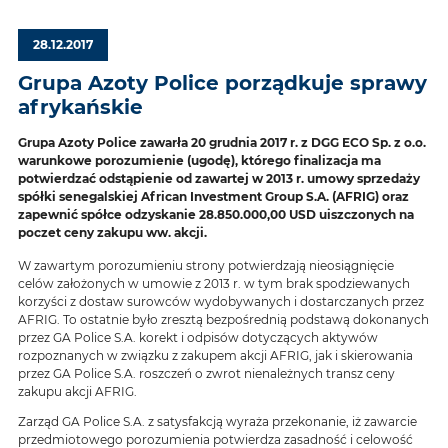
28.12.2017
Grupa Azoty Police porządkuje sprawy
afrykańskie
Grupa Azoty Police zawarła 20 grudnia 2017 r. z DGG ECO Sp. z o.o.
warunkowe porozumienie (ugodę), którego finalizacja ma
potwierdzać odstąpienie od zawartej w 2013 r. umowy sprzedaży
spółki senegalskiej African Investment Group S.A. (AFRIG) oraz
zapewnić spółce odzyskanie 28.850.000,00 USD uiszczonych na
poczet ceny zakupu ww. akcji.
W zawartym porozumieniu strony potwierdzają nieosiągnięcie
celów założonych w umowie z 2013 r. w tym brak spodziewanych
korzyści z dostaw surowców wydobywanych i dostarczanych przez
AFRIG. To ostatnie było zresztą bezpośrednią podstawą dokonanych
przez GA Police S.A. korekt i odpisów dotyczących aktywów
rozpoznanych w związku z zakupem akcji AFRIG, jak i skierowania
przez GA Police S.A. roszczeń o zwrot nienależnych transz ceny
zakupu akcji AFRIG.
Zarząd GA Police S.A. z satysfakcją wyraża przekonanie, iż zawarcie
przedmiotowego porozumienia potwierdza zasadność i celowość