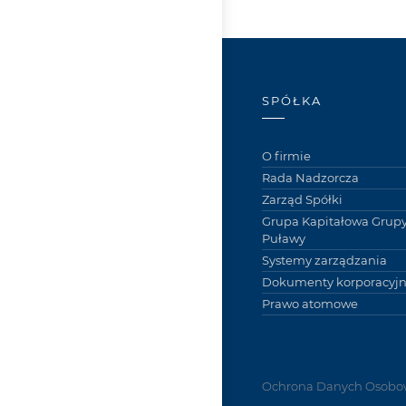
SPÓŁKA
O firmie
Rada Nadzorcza
Zarząd Spółki
Grupa Kapitałowa Grupy
Puławy
Systemy zarządzania
Dokumenty korporacyj
Prawo atomowe
Ochrona Danych Osobo