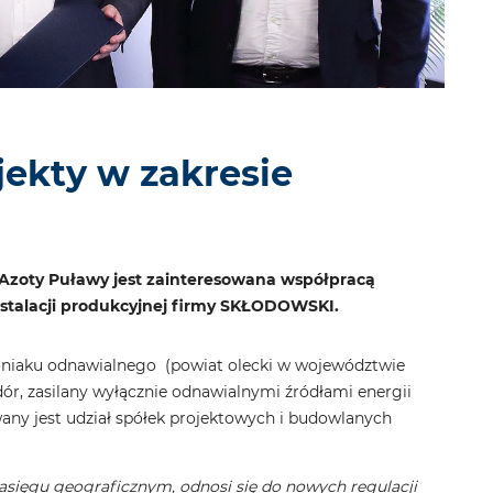
jekty w zakresie
a Azoty Puławy jest zainteresowana współpracą
nstalacji produkcyjnej firmy SKŁODOWSKI.
moniaku odnawialnego (powiat olecki w województwie
r, zasilany wyłącznie odnawialnymi źródłami energii
wany jest udział spółek projektowych i budowlanych
asięgu geograficznym, odnosi się do nowych regulacji