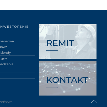
INWESTORSKIE
REMIT
finansowe
łdowe
widendy
cyjny
madzenia
KONTAKT
zeństwo