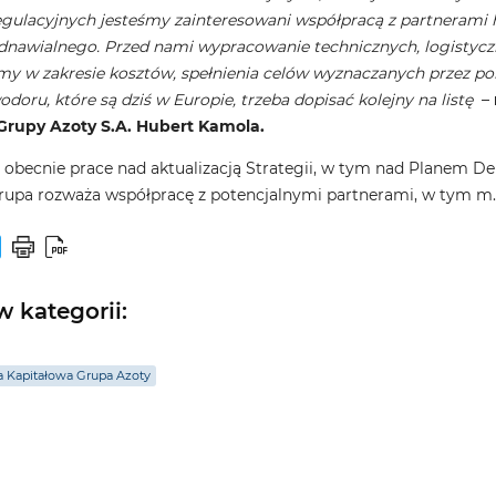
regulacyjnych jesteśmy zainteresowani współpracą z partnera
dnawialnego. Przed nami wypracowanie technicznych, logistycz
my w zakresie kosztów, spełnienia celów wyznaczanych przez pol
doru, które są dziś w Europie, trzeba dopisać kolejny na listę
–
Grupy Azoty S.A. Hubert Kamola.
 obecnie prace nad aktualizacją Strategii, w tym nad Planem D
rupa rozważa współpracę z potencjalnymi partnerami, w tym m
 kategorii:
 Kapitałowa Grupa Azoty