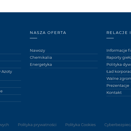
NASZA OFERTA
RELACJE 
Nawozy
Informacje 
Chemikalia
Raporty gie
Energetyka
Polityka dy
 Azoty
Ład korpora
Walne zgro
Prezentacje
ne
Kontakt
wych
Polityka prywatności
Polityka Cookies
Cyberbezpiec