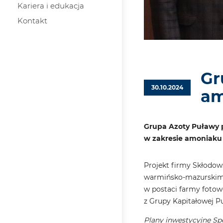
Kariera i edukacja
Kontakt
Gr
30.10.2024
am
Grupa Azoty Puławy p
w zakresie amoniaku 
Projekt firmy Skłodow
warmińsko-mazurskim).
w postaci farmy fotowo
z Grupy Kapitałowej 
Plany inwestycyjne Sp