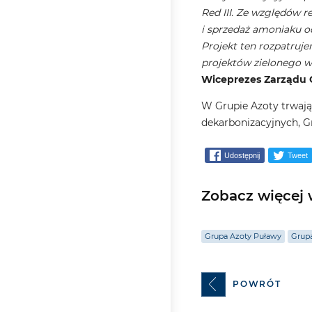
Red III. Ze względów 
i sprzedaż amoniaku o
Projekt ten rozpatruje
projektów zielonego wo
Wiceprezes Zarządu 
W Grupie Azoty trwają
dekarbonizacyjnych, G
Udostępnij
Tweet
Zobacz więcej w
Grupa Azoty Puławy
Grupa
POWRÓT