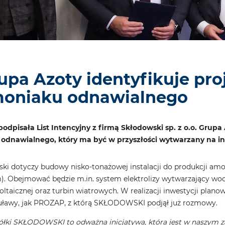
upa Azoty identyfikuje pro
oniaku odnawialnego
odpisała List Intencyjny z firmą Skłodowski sp. z o.o. Grup
odnawialnego, który ma być w przyszłości wytwarzany na i
ski dotyczy budowy nisko-tonażowej instalacji do produkcji a
 Obejmować będzie m.in. system elektrolizy wytwarzający wodó
ltaicznej oraz turbin wiatrowych. W realizacji inwestycji plano
Puławy, jak PROZAP, z którą SKŁODOWSKI podjął już rozmowy.
ółki SKŁODOWSKI to odważna inicjatywa, która jest w naszym z